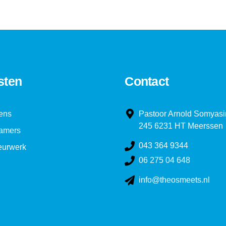
sten
Contact
ens
Pastoor Arnold Somyasi
245 6231 HT Meerssen
amers
043 364 9344
ieurwerk
06 275 04 648
info@theosmeets.nl